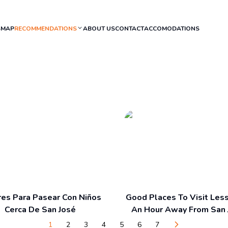
S
MAP
RECOMMENDATIONS
ABOUT US
CONTACT
ACCOMODATIONS
res Para Pasear Con Niños
Good Places To Visit Les
Cerca De San José
An Hour Away From San 
1
2
3
4
5
6
7