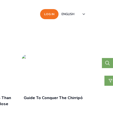
LOG IN
ENGLISH
s Than
Guide To Conquer The Chirripó
Jose