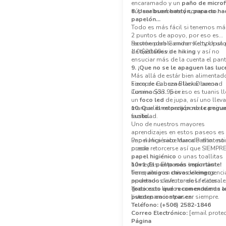
encaramado y un
paño de microf
súper absorbente y compacto.
8. Usar buen bastón, para no hac
papelón…
Todo es más fácil si tenemos má
2 puntos de apoyo, por eso es
recomendable andar siempre un 
Bastón para Caminar Kelty Upsl
de
1.0 $26.00 i.v.i.
bastones de hiking
y así no
ensuciar más de la cuenta el pan
9. ¡Que no se le apaguen las luc
Más allá de estár bien alimentad
siempre es bueno llevar buena
Foco de Cabeza Black Diamond
iluminación… por eso es tuanis ll
Cosmo $33.95 i.v.i.
un
foco led
de jupa, así uno lleva
manos libres para poder camina
10. Que el retorcijón no le pegu
facilidad.
susto…
Uno de nuestros mayores
aprendizajes en estos paseos es
uno nunca sabe cuando el intest
Papel Higiénico Marca Patito.. no 
puede retorcerse así que SIEMPRE
precio
papel higiénico
o unas toallitas
húmedas. El paseo será más
10+1 ¡El punto más importante!
tranquilo y en caso de emergenci
Tener
amigos chivas vikingos
podemos disfrutar de la naturale
apuntados aventureros felices
graciosos lindos con excelente a
Todo esto que recomendamos l
listos para ir a pasear siempre.
pueden encontrar en:
Teléfono:
(+506) 2582-1846
Correo Electrónico:
[email protec
Página