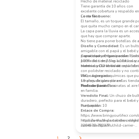
Hecho de material reciclado
Tiene garantía de 10 años con
excelente cobertura y respaldo en
Costa Rica
Lo no tan bueno:
El tamaño, es un toque grande po
que quita mucho campo en el car
La capa para la lluvia es un acce
que hay que comprar aparte.
No tiene para poner botellas de 
Diseño y Comodidad:
Es un bult
amigable con el papá y el bebé y
permite que ambos puedan disfr
Capacidad y Organización:
Func
100% del tiempo en la naturaleza
para niños de 7.5kg a 18 kilos y
cuenta con 22 litros de capacida
Material y Durabilidad:
está fabr
con poliéster reciclado y no cont
PFC, sustancias químicas que p
Valor Agregado:
ser perjudiciales para el
10 años de garantía en las tiend
medioambiente.
Thule de Costa Rica.
Perfecto para:
Caminatas al aire 
en familia.
Veredicto Final:
Un chuzo de bult
duradero, perfecto para el bebé y
los papás.
Puntuación:
10
Enlace de Compra:
https://www.bringyourlifecr.com
mochila-thule-portabebes-negra
https://www.thule.com/es-cr/child
3204538-78237?
carrier-backpacks/child-carrier-
category=7561#attr=164663,164
backpacks/thule-sapling-_-3204
1
2