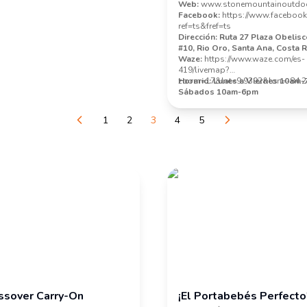
Web:
www.stonemountainoutdo
Facebook:
https://www.faceboo
ref=ts&fref=ts
Dirección:
Ruta 27 Plaza Obelisc
#10, Rio Oro, Santa Ana, Costa R
Waze:
https://www.waze.com/es-
419/livemap?
zoom=17&lat=9.9392&lon=-84.
Horario: Lunes a Viernes 10am-
Sábados 10am-6pm
1
2
3
4
5
ssover Carry-On
¡el Portabebés Perfecto