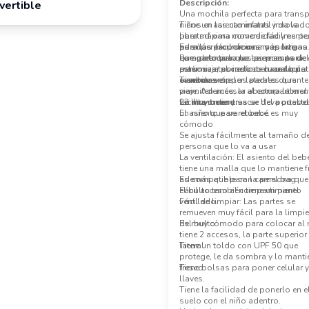
Descripción:
vertible
Una mochila perfecta para transp
niños en las caminatas y da la
Tiene un asiento infantil innovad
libertad para moverse fácilmente,
para máxima comodidad y es per
además proporciona soporte
para las excursiones más largas
Es súper fácil de usar y es liviana
completo para las piernas para
que garantiza que las piernas del
Para colocarlo no se necesita de 
maximizar el confort en cualquier
estén sujetas incluso cuando pat
personas, por eso se hace fácil
aventura.
o se mueve.
cambiar entre los padres durante
Tiene dos zipper laterales que
viaje. Además, la abertura lateral
permiten accesar al compartimen
facilita meter y sacar del portabe
22 litros mientras se lleva puesto
Lo muy bueno:
un niño que se retuerce.
El asiento para el bebé es muy
cómodo
Se ajusta fácilmente al tamaño de
persona que lo va a usar
La ventilación: El asiento del beb
tiene una malla que lo mantiene 
además que para la persona que 
Es compatible con camel bag
el bulto también tiene un panel
Fácil acceso al compartimiento
ventilado.
Fácil de limpiar: Las partes se
remueven muy fácil para la limpi
del bulto
Es muy cómodo para colocar al 
tiene 2 accesos, la parte superior
lateral.
Tiene un toldo con UPF 50 que
protege, le da sombra y lo manti
fresco.
Tiene bolsas para poner celular y
llaves.
Tiene la facilidad de ponerlo en e
suelo con el niño adentro.