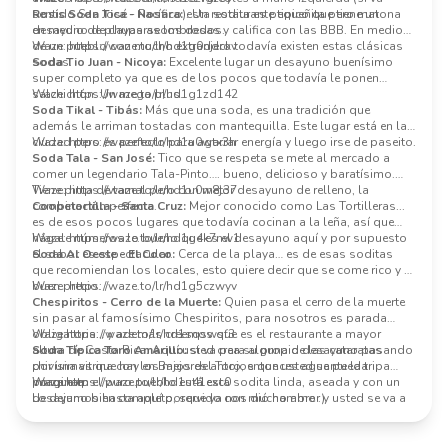
sentido San José - Pacífico). Un restaurante tipico que tiene un
Rosis Soda Tica - Nosara:
esta sodita es pequeñita pero matona
desayuno de chuparse los dedos.
en medio de playas asombrosas y califica con las BBB. En medio
de un pueblo con mucho extranjero todavía existen estas clásicas
Waze:
https://waze.to/lr/hd1g0ddckv
sodas.
Soda Tio Juan - Nicoya:
Excelente lugar un desayuno buenísimo
super completo ya que es de los pocos que todavía le ponen
salchichón. Un mega plus.
Waze:
https://waze.to/lr/hd1g1zd142
Soda Tikal - Tibás:
Más que una soda, es una tradición que
además le arriman tostadas con mantequilla. Este lugar está en la
ciudad pero es perfecto para agarrar energía y luego irse de paseito.
Waze:
https://waze.to/lr/hd1u0wtx3h
Soda Tala - San José:
Tico que se respeta se mete al mercado a
comer un legendario Tala-Pinto…. bueno, delicioso y baratísimo.
Tiene pinta de tamal pero con mejor desayuno de relleno, la
Waze:
https://waze.to/lr/hd1u0w8t37
combinación perfecta.
Coopetortilla - Santa Cruz:
Mejor conocido como Las Tortilleras...
es de esos pocos lugares que todavía cocinan a la leña, así que
hágale números lo bueno que es el desayuno aquí y por supuesto
Waze:
https://waze.to/lr/hd1g4k7nw1
el sabor es espectacular.
Soda Al Oeste - El Coco:
Cerca de la playa… es de esas soditas
que recomiendan los locales, esto quiere decir que se come rico y a
buen precio.
Waze:
https://waze.to/lr/hd1g5czwyv
Chespiritos - Cerro de la Muerte:
Quien pasa el cerro de la muerte
sin pasar al famosísimo Chespiritos, para nosotros es parada
obligatoria… y además creemos que es el restaurante a mayor
Waze:
https://waze.to/lr/hd1sqswsf3
altura de Costa Rica. Aquí usted crea su propio desayuno pasando
Soda Típica Toro Amarillo:
si va para alguna de las cataratas
por una vitrina con los mejores antojos que usted se pueda
chivísimas que hay en Bajos del Toro, entonces aguante la tripa
imaginar.
porque en el puro pueblo está esta sodita linda, aseada y con un
Waze:
https://waze.to/lr/hd1u41exc0
desayuno bien completo, servido con mucho amor y usted se va a
Lo dejamos hasta aquí porque ya nos dió hambre :)
querer chupar cada dedo de su mano.