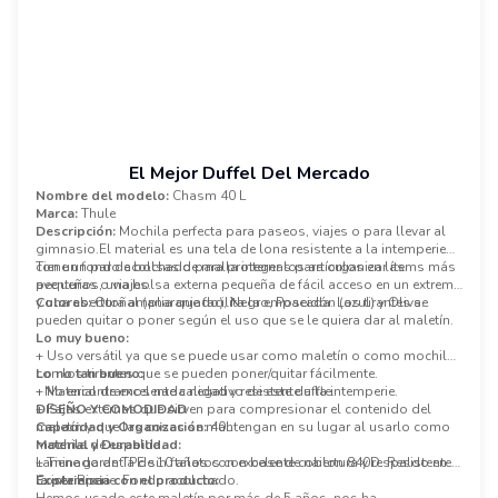
El Mejor Duffel Del Mercado
Nombre del modelo:
Chasm 40 L
Marca:
Thule
Descripción:
Mochila perfecta para paseos, viajes o para llevar al
gimnasio.El material es una tela de lona resistente a la intemperie
con un fondo acolchado para proteger los artículos en las
Tiene un par de bolsas de malla internas para organizar ítems más
aventuras o viajes.
pequeños, una bolsa externa pequeña de fácil acceso en un extremo
y una abertura amplia que facilita la empacada. Los tirantes se
Colores:
Otoñal (anaranjado), Negro, Poseidón (azul) y Oliva.
pueden quitar o poner según el uso que se le quiera dar al maletín.
Lo muy bueno:
+ Uso versátil ya que se puede usar como maletín o como mochila
con los tirantes que se pueden poner/quitar fácilmente.
Lo no tan bueno:
+ Material de excelente calidad y resistente a la intemperie.
- No encontramos nada negativo de este duffle.
+ Fajas externas que sirven para compresionar el contenido del
DISEÑO Y COMODIDAD
maletín y que las cosas se mantengan en su lugar al usarlo como
Capacidad y Organización:
40L
mochila de espalda.
Material y Durabilidad:
+ Tiene garantía de 10 años con excelente cobertura y respaldo en
Laminado de TPE sin ftalatos con base de nailon 840D. Resistente a
Costa Rica
la intemperie. Fondo acolchado.
Experiencia con el producto: