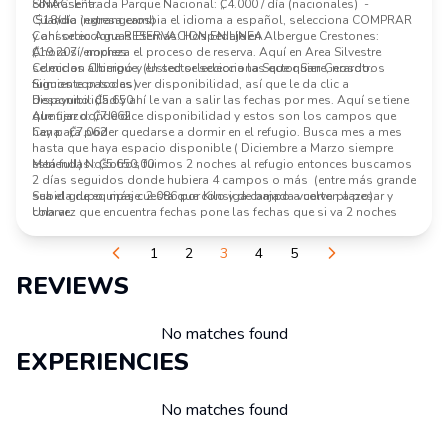
contraseña.
SINAC:
Entrada Parque Nacional: ₡4.000 / día (nacionales) -
Cuando ingresa cambia el idioma a español, selecciona COMPRAR
$18/día (extrangeros)
y ahí selecciona RESERVACION EN LINEA.
Consorcio Aguas Eternas:
Hospedaje en Albergue Crestones:
Ahora sí empieza el proceso de reserva. Aquí en Area Silvestre
₡19.207 / noches
seleccion Chirripó y en sector selecciona Sector San Gerardo.
Comidas albergue: (Usted selecciona las que quiere, nosotros
Siguiente paso es ver disponibilidad, así que le da clic a
fuimos con todas)
disponibilidad y ahí le van a salir las fechas por mes. Aquí se tiene
Desayuno: ₡5.650
que fijar donde dice disponibilidad y estos son los campos que
Almuerzo: ₡7.062
hay para poder quedarse a dormir en el refugio. Busca mes a mes
Cena: ₡7.062
hasta que haya espacio disponible ( Diciembre a Marzo siempre
está full) Nosotros fuimos 2 noches al refugio entonces buscamos
Meriendas : ₡5.650,00
2 días seguidos donde hubiera 4 campos o más (entre más grande
sea el grupo, más cuesta que consiga campo a corto plazo).
Subida de equipaje: 2.086 por Kilo y de bajada vuelven a pesar y
Una vez que encuentra fechas pone las fechas que si va 2 noches
cobrar.
serían 3 días.
Luego en admision completa la información de cuantas personas
1
2
3
4
5
que van y los días que van a estar dentro del parque nacional o sea
desde el día que comienza a subir hasta el día que baja. Con esto
REVIEWS
lo que le cobran son los 4000 colones diarios por persona de
acceso al parque. Donde dice servicios no se llena nada. Acepta las
condiciones y sigue el proceso.
No matches found
En la confirmación de compra tiene que completar la información
EXPERIENCIES
de cada persona que va. Nombre completo y cédula. Cada vez que
agrega una persona le da clic al + azul hasta en la última persona
también hay que hacerlo.
Luego de esto tiene que meter la informació de su tarjeta de crédito
No matches found
y confirmar.
Le va a llegar un correo con el número de reservación.