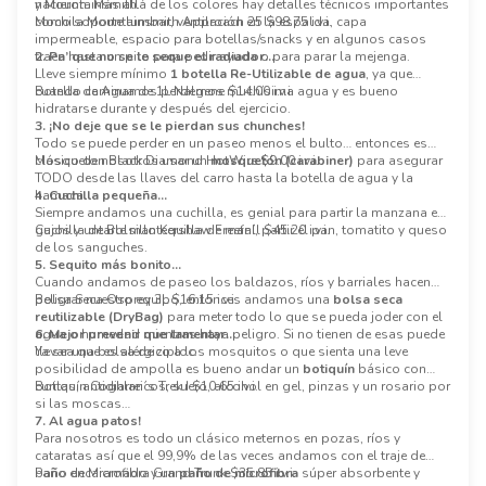
nacieron. Más allá de los colores hay detalles técnicos importantes
y Mountainsmith.
como soporte lumbar, ventilación en la espalda, capa
Mochila Mountainsmith Approach 25 $98.75 i.v.i.
impermeable, espacio para botellas/snacks y en algunos casos
traen hasta un pito para pedir ayuda o para parar la mejenga.
2. Pa’ que no se le seque el radiador…
Lleve siempre mínimo
1 botella Re-Utilizable de agua
, ya que
cuando caminamos perdemos muchísima agua y es bueno
Botella de Agua de 1L Nalgene $14.00 i.v.i.
hidratarse durante y después del ejercicio.
3. ¡No deje que se le pierdan sus chunches!
Todo se puede perder en un paseo menos el bulto… entonces es
clásico de nosotros usar un
Mosqueton Black Diamond HotWire $9.00 i.v.i.
mosquetón (carabiner)
para asegurar
TODO desde las llaves del carro hasta la botella de agua y la
hamaca.
4. Cuchilla pequeña…
Siempre andamos una cuchilla, es genial para partir la manzana en
gajos y untarle mantequilla de maní, partir el pan, tomatito y queso
Cuchilla de Bolsillo Kershaw Freefall $45.20 i.v.i.
de los sanguches.
5. Sequito más bonito…
Cuando andamos de paseo los baldazos, ríos y barriales hacen
peligrar nuestro equipo, entonces andamos una
Bolsa Seca Osprey 3L $16.15 i.v.i.
bolsa seca
reutilizable (DryBag)
para meter todo lo que se pueda joder con el
agua o humedad mientras haya peligro. Si no tienen de esas puede
6. Mejor prevenir que lamentar…
llevar una bolsa de ziploc.
Ya sea que es alérgico a los mosquitos o que sienta una leve
posibilidad de ampolla es bueno andar un
botiquín
básico con
curitas, antidiarreicos, suero, alcohol en gel, pinzas y un rosario por
Botiquín Coghlan´s Trek I $10.65 i.v.i.
si las moscas…
7. Al agua patos!
Para nosotros es todo un clásico meternos en pozas, ríos y
cataratas así que el 99,9% de las veces andamos con el traje de
baño encaramado y un
Paño de Microfibra Grand Trunk $35.85 i.v.i.
paño de microfibra
súper absorbente y