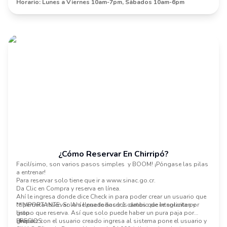
Horario: Lunes a Viernes 10am-7pm, Sábados 10am-6pm
¿cómo Reservar En Chirripó?
Facilísimo, son varios pasos simples y BOOM! ¡Póngase las pilas
a entrenar!
Para reservar solo tiene que ir a
www.sinac.go.cr
.
Da Clic en Compra y reserva en línea.
Ahí le ingresa donde dice Check in para poder crear un usuario que
le permita reservar. Ahí llena todos los datos que le solicitan y
**IMPORTANTE: Solo se puede hacer 1 cambio de integrante por
listo.
grupo que reserva. Así que solo puede haber un pura paja por
Una vez con el usuario creado ingresa al sistema pone el usuario y
grupo.
PRECIOS