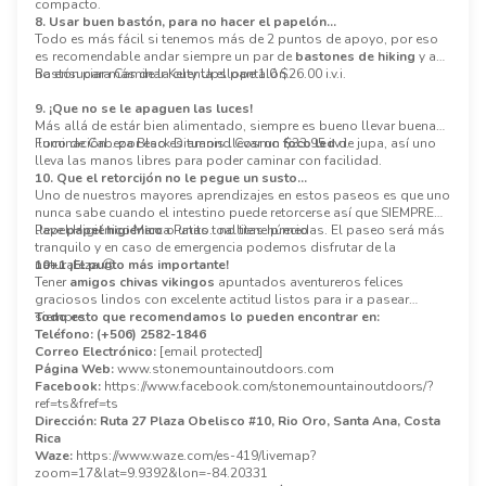
compacto.
8. Usar buen bastón, para no hacer el papelón…
Todo es más fácil si tenemos más de 2 puntos de apoyo, por eso
es recomendable andar siempre un par de
bastones de hiking
y así
no ensuciar más de la cuenta el pantalón.
Bastón para Caminar Kelty Upslope 1.0 $26.00 i.v.i.
9. ¡Que no se le apaguen las luces!
Más allá de estár bien alimentado, siempre es bueno llevar buena
iluminación… por eso es tuanis llevar un
Foco de Cabeza Black Diamond Cosmo $33.95 i.v.i.
foco led
de jupa, así uno
lleva las manos libres para poder caminar con facilidad.
10. Que el retorcijón no le pegue un susto…
Uno de nuestros mayores aprendizajes en estos paseos es que uno
nunca sabe cuando el intestino puede retorcerse así que SIEMPRE
lleve
Papel Higiénico Marca Patito.. no tiene precio
papel higiénico
o unas toallitas húmedas. El paseo será más
tranquilo y en caso de emergencia podemos disfrutar de la
naturaleza 😉
10+1 ¡El punto más importante!
Tener
amigos chivas vikingos
apuntados aventureros felices
graciosos lindos con excelente actitud listos para ir a pasear
siempre.
Todo esto que recomendamos lo pueden encontrar en:
Teléfono:
(+506) 2582-1846
Correo Electrónico:
[email protected]
Página Web:
www.stonemountainoutdoors.com
Facebook:
https://www.facebook.com/stonemountainoutdoors/?
ref=ts&fref=ts
Dirección:
Ruta 27 Plaza Obelisco #10, Rio Oro, Santa Ana, Costa
Rica
Waze:
https://www.waze.com/es-419/livemap?
zoom=17&lat=9.9392&lon=-84.20331